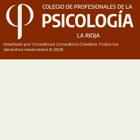
Diseñado por CrossRoad Consultora Creativa. Todos los
derechos reservados © 2026