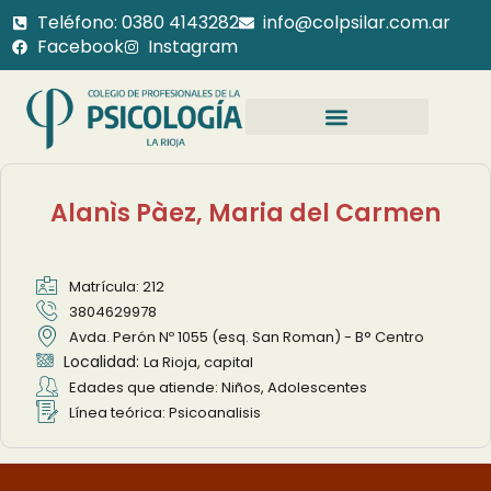
Teléfono: 0380 4143282
info@colpsilar.com.ar
Facebook
Instagram
Alanìs Pàez, Maria del Carmen
Matrícula: 212
3804629978
Avda. Perón Nº 1055 (esq. San Roman) - B° Centro
Localidad:
La Rioja, capital
Edades que atiende: Niños, Adolescentes
Línea teórica: Psicoanalisis