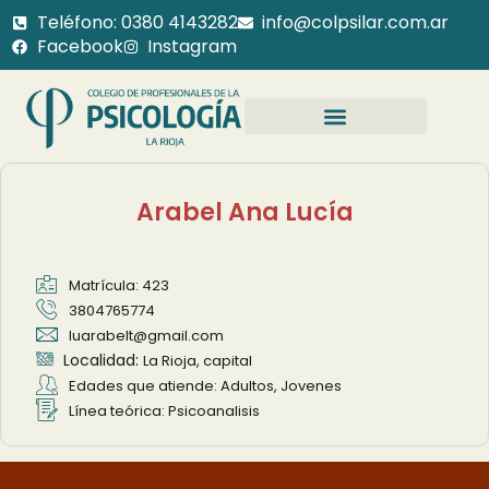
Teléfono: 0380 4143282
info@colpsilar.com.ar
Facebook
Instagram
Arabel Ana Lucía
Matrícula: 423
3804765774
luarabelt@gmail.com
Localidad:
La Rioja, capital
Edades que atiende: Adultos, Jovenes
Línea teórica: Psicoanalisis