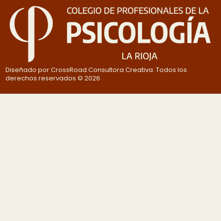
Diseñado por CrossRoad Consultora Creativa. Todos los
derechos reservados © 2026