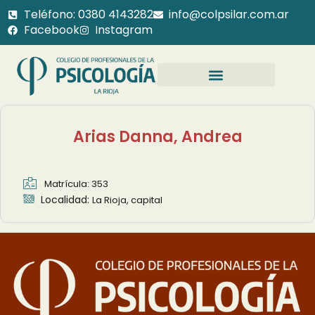
Teléfono: 0380 4143282
info@colpsilar.com.ar
Facebook
Instagram
Arias Danna, Andrea
Matrícula: 353
Localidad:
La Rioja, capital