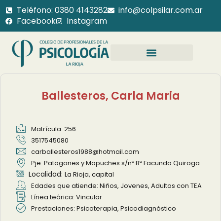
Teléfono: 0380 4143282
info@colpsilar.com.ar
Facebook
Instagram
Ballesteros, Carla Maria
Matrícula: 256
3517545080
carballesteros1988@hotmail.com
Pje. Patagones y Mapuches s/nº Bº Facundo Quiroga
Localidad:
La Rioja, capital
Edades que atiende: Niños, Jovenes, Adultos con TEA
Línea teórica: Vincular
Prestaciones: Psicoterapia, Psicodiagnóstico