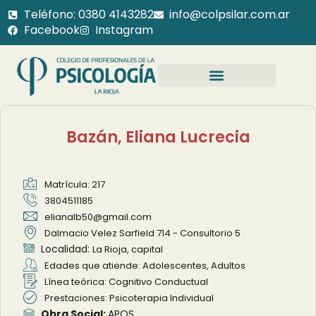
Teléfono: 0380 4143282
info@colpsilar.com.ar
Facebook
Instagram
Bazán, Eliana Lucrecia
Matrícula: 217
3804511185
elianalb50@gmail.com
Dalmacio Velez Sarfield 714 - Consultorio 5
Localidad:
La Rioja, capital
Edades que atiende: Adolescentes, Adultos
Línea teórica: Cognitivo Conductual
Prestaciones: Psicoterapia Individual
Obra Social:
APOS