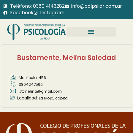
Teléfono: 0380 4143282
info@colpsilar.com.ar
Facebook
Instagram
Bustamente, Melina Soledad
Matrícula: 456
3804247596
bttmelina@gmail.com
Localidad:
La Rioja, capital