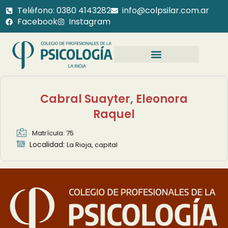
Teléfono: 0380 4143282
info@colpsilar.com.ar
Facebook
Instagram
Cabral Suayter, Eleonora
Raquel
Matrícula: 75
Localidad:
La Rioja, capital