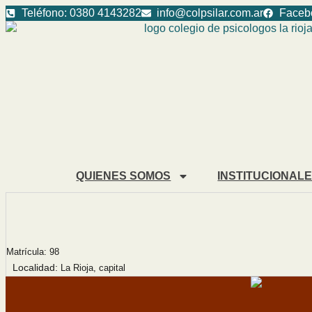
Ir
Teléfono: 0380 4143282
info@colpsilar.com.ar
Faceb
al
contenido
QUIENES SOMOS
INSTITUCIONAL
Matrícula: 98
Localidad:
La Rioja, capital