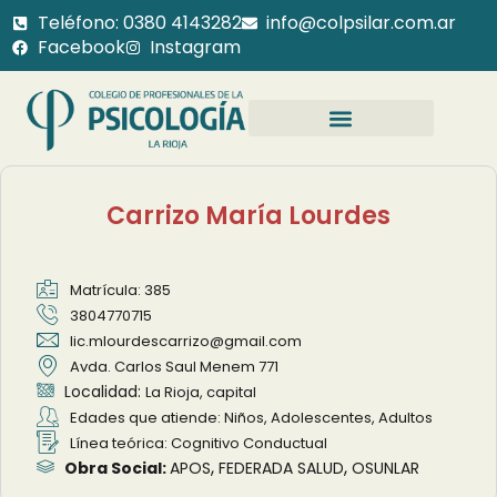
Teléfono: 0380 4143282
info@colpsilar.com.ar
Facebook
Instagram
Carrizo María Lourdes
Matrícula: 385
3804770715
lic.mlourdescarrizo@gmail.com
Avda. Carlos Saul Menem 771
Localidad:
La Rioja, capital
Edades que atiende: Niños, Adolescentes, Adultos
Línea teórica: Cognitivo Conductual
,
,
Obra Social:
APOS
FEDERADA SALUD
OSUNLAR