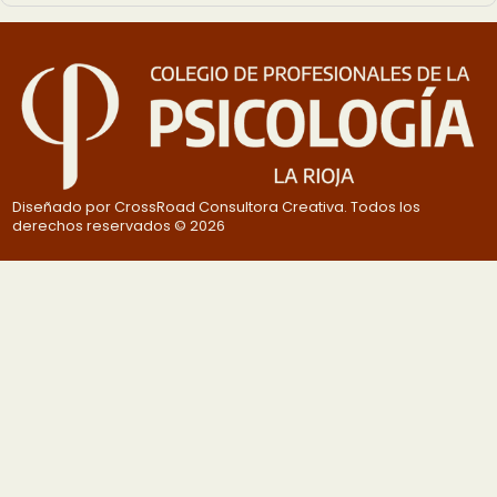
Diseñado por CrossRoad Consultora Creativa. Todos los
derechos reservados © 2026