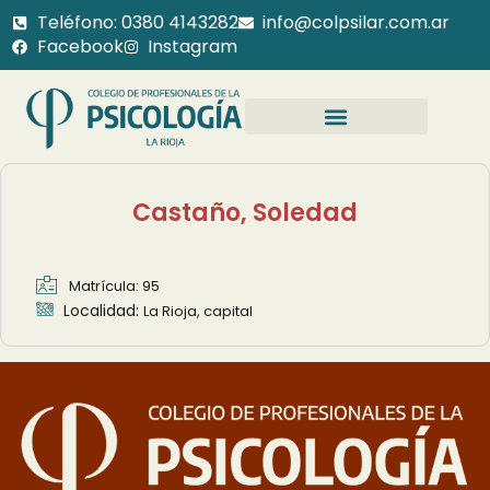
Teléfono: 0380 4143282
info@colpsilar.com.ar
Facebook
Instagram
Castaño, Soledad
Matrícula: 95
Localidad:
La Rioja, capital