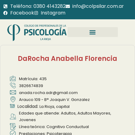
Teléfono: 0380 4143282
info@colpsilar.com.ar
Facebook
Instagram
DaRocha Anabella Florencia
Matrícula: 435
3826674839
anada.rocha.adr@gmail.com
Arauco 109 - B° Joaquin V. Gonzalez
Localidad:
La Rioja, capital
Edades que atiende: Adultos, Adultos Mayores,
Jovenes
Línea teórica: Cognitivo Conductual
Prestaciones: Psicoterapia