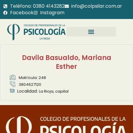
Teléfono: 0380 4143282
info@colpsilar.com.ar
Facebook
Instagram
Davila Basualdo, Mariana
Esther
Matrícula: 248
3804627120
Localidad:
La Rioja, capital