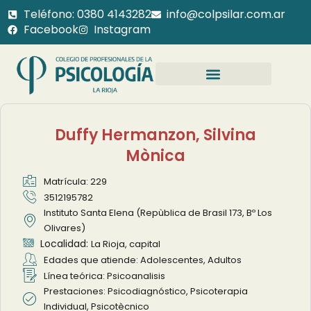
Teléfono: 0380 4143282
info@colpsilar.com.ar
Facebook
Instagram
Duffy Hermanzon, Silvina
Mònica
Matrícula: 229
3512195782
Instituto Santa Elena (Repùblica de Brasil 173, Bº Los
Olivares)
Localidad:
La Rioja, capital
Edades que atiende: Adolescentes, Adultos
Línea teórica: Psicoanalisis
Prestaciones: Psicodiagnóstico, Psicoterapia
Individual, Psicotècnico