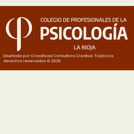
Diseñado por CrossRoad Consultora Creativa. Todos los
derechos reservados © 2026