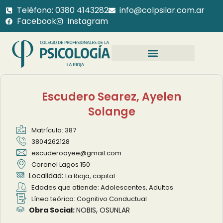
Teléfono: 0380 4143282
info@colpsilar.com.ar
Facebook
Instagram
Escudero Searez, Ayelen
Solange
Matrícula: 387
3804262128
escuderoayee@gmail.com
Coronel Lagos 150
Localidad:
La Rioja, capital
Edades que atiende: Adolescentes, Adultos
Línea teórica: Cognitivo Conductual
,
Obra Social:
NOBIS
OSUNLAR