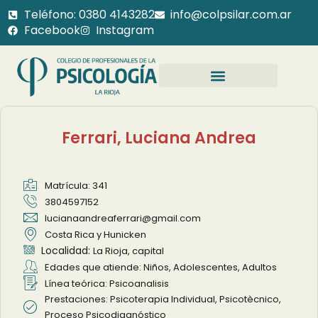
Teléfono: 0380 4143282
info@colpsilar.com.ar
Facebook
Instagram
Ferrari, Luciana Andrea
Matrícula: 341
3804597152
lucianaandreaferrari@gmail.com
Costa Rica y Hunicken
Localidad:
La Rioja, capital
Edades que atiende: Niños, Adolescentes, Adultos
Línea teórica: Psicoanalisis
Prestaciones: Psicoterapia Individual, Psicotècnico,
Proceso Psicodiagnóstico