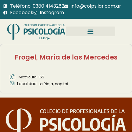
Teléfono: 0380 4143282
info@colpsilar.com.ar
Facebook
Instagram
Frogel, María de las Mercedes
Matrícula: 165
Localidad:
La Rioja, capital