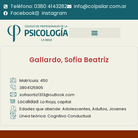
Teléfono: 0380 4143282
info@colpsilar.com.ar
Facebook
Instagram
Gallardo, Sofia Beatriz
Matrícula: 450
3804125905
sofiaortiz1313@outlook.com
Localidad:
La Rioja, capital
Edades que atiende: Adolescentes, Adultos, Jovenes
Línea teórica: Cognitivo Conductual