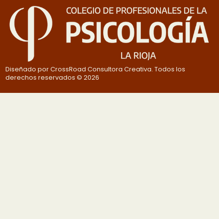
Diseñado por CrossRoad Consultora Creativa. Todos los
derechos reservados © 2026