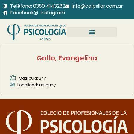
Teléfono: 0380 4143282
info@colpsilar.com.ar
Facebook
Instagram
Gallo, Evangelina
Matrícula: 247
Localidad:
Uruguay