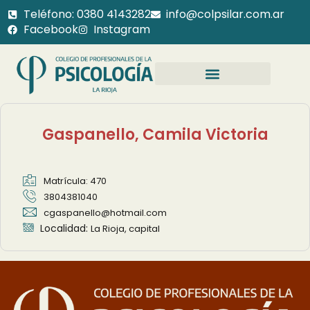
Teléfono: 0380 4143282
info@colpsilar.com.ar
Facebook
Instagram
Gaspanello, Camila Victoria
Matrícula: 470
3804381040
cgaspanello@hotmail.com
Localidad:
La Rioja, capital