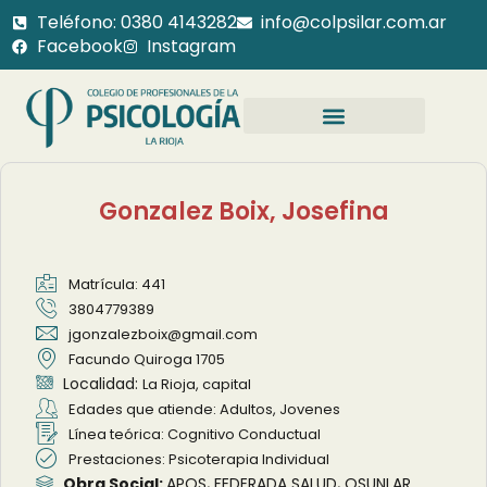
Teléfono: 0380 4143282
info@colpsilar.com.ar
Facebook
Instagram
Gonzalez Boix, Josefina
Matrícula: 441
3804779389
jgonzalezboix@gmail.com
Facundo Quiroga 1705
Localidad:
La Rioja, capital
Edades que atiende: Adultos, Jovenes
Línea teórica: Cognitivo Conductual
Prestaciones: Psicoterapia Individual
,
,
Obra Social:
APOS
FEDERADA SALUD
OSUNLAR