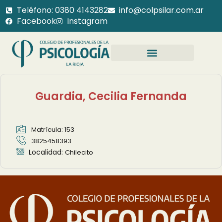
Teléfono: 0380 4143282
info@colpsilar.com.ar
Facebook
Instagram
Guardia, Cecilia Fernanda
Matrícula: 153
3825458393
Localidad:
Chilecito