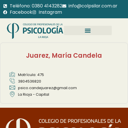
Teléfono: 0380 4143282
info@colpsilar.com.ar
Facebook
Instagram
Juarez, María Candela
Matrícula: 475
3804536820
psico.candejuarez@gmail.com
La Rioja - Capital