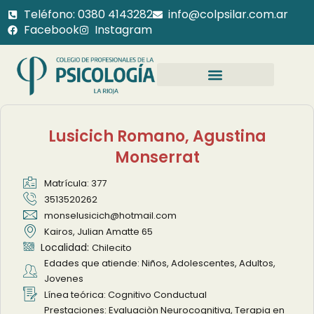
Teléfono: 0380 4143282
info@colpsilar.com.ar
Facebook
Instagram
Lusicich Romano, Agustina
Monserrat
Matrícula: 377
3513520262
monselusicich@hotmail.com
Kairos, Julian Amatte 65
Localidad:
Chilecito
Edades que atiende: Niños, Adolescentes, Adultos,
Jovenes
Línea teórica: Cognitivo Conductual
Prestaciones: Evaluaciòn Neurocognitiva, Terapia en