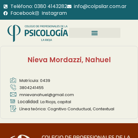
Teléfono: 0380 4143282
info@colpsilar.com.ar
Facebook
Instagram
BUSCADOR DE PSICOLOGOS
Nieva Mordazzi, Nahuel
Matrícula: 0439
3804241455
mnievanahuel@gmail.com
Localidad:
La Rioja, capital
Línea teórica: Cognitivo Conductual, Contextual