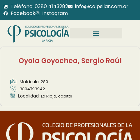
Teléfono: 0380 4143282
info@colpsilar.com.ar
Facebook
Instagram
Oyola Goyochea, Sergio Raúl
Matrícula: 280
3804793942
Localidad:
La Rioja, capital