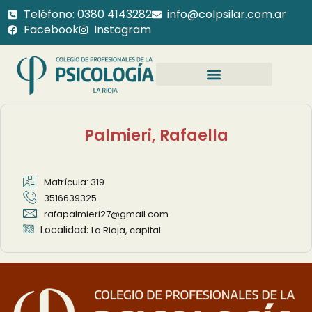
Teléfono: 0380 4143282
info@colpsilar.com.ar
Facebook
Instagram
Palmieri, Rafaella
Matrícula: 319
3516639325
rafapalmieri27@gmail.com
Localidad:
La Rioja, capital