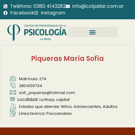
Teléfono: 0380 4143282
info@colpsilar.com.ar
Facebook
Instagram
Piqueras Marìa Sofìa
Matrícula: 274
3804109734
sofi_piqueras@hotmail.com
Localidad:
La Rioja, capital
Edades que atiende: Niños, Adolescentes, Adultos
Línea teórica: Psicoanalisis