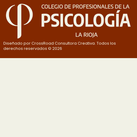
Diseñado por CrossRoad Consultora Creativa. Todos los
derechos reservados © 2026