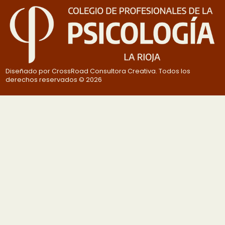
Diseñado por CrossRoad Consultora Creativa. Todos los
derechos reservados © 2026