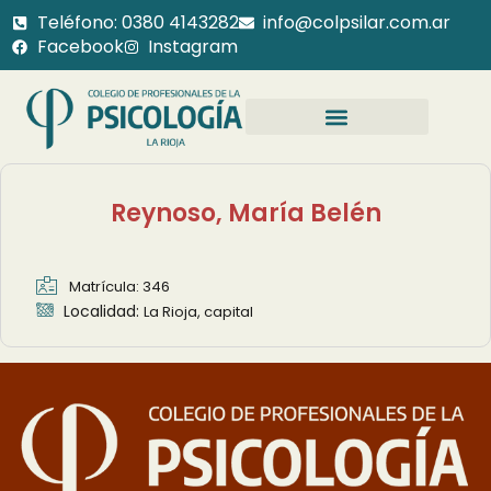
Teléfono: 0380 4143282
info@colpsilar.com.ar
Facebook
Instagram
Reynoso, María Belén
Matrícula: 346
Localidad:
La Rioja, capital