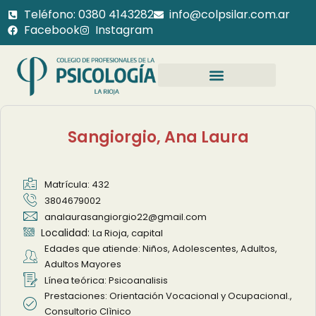
Teléfono: 0380 4143282
info@colpsilar.com.ar
Facebook
Instagram
Sangiorgio, Ana Laura
Matrícula: 432
3804679002
analaurasangiorgio22@gmail.com
Localidad:
La Rioja, capital
Edades que atiende: Niños, Adolescentes, Adultos,
Adultos Mayores
Línea teórica: Psicoanalisis
Prestaciones: Orientación Vocacional y Ocupacional.,
Consultorio Clìnico