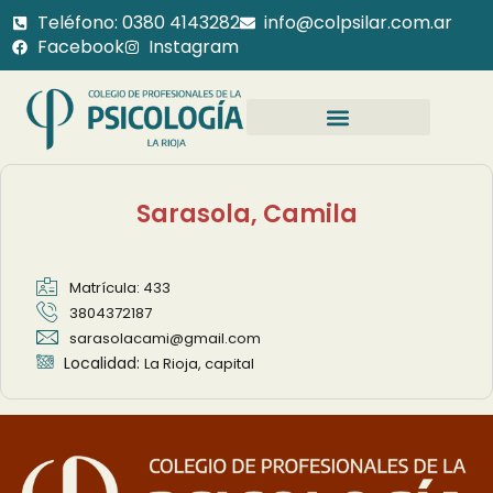
Teléfono: 0380 4143282
info@colpsilar.com.ar
Facebook
Instagram
Sarasola, Camila
Matrícula: 433
3804372187
sarasolacami@gmail.com
Localidad:
La Rioja, capital