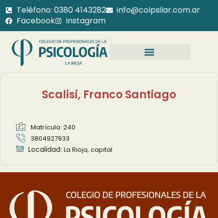
Teléfono: 0380 4143282
info@colpsilar.com.ar
Facebook
Instagram
Scalisi, Franco Santiago
Matrícula: 240
3804927933
Localidad:
La Rioja, capital