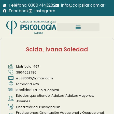
Teléfono: 0380 4143282
info@colpsilar.com.ar
Facebook
Instagram
Scida, Ivana Soledad
Matrícula: 467
3804628786
is3886616@gmail.com
Lamadrid 426
Localidad:
La Rioja, capital
Edades que atiende: Adultos, Adultos Mayores,
Jovenes
Línea teórica: Psicoanalisis
Prestaciones: Orientación Vocacional y Ocupacional.,