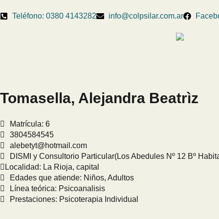
Teléfono: 0380 4143282
info@colpsilar.com.ar
Faceb
Tomasella, Alejandra Beatrìz
Matrícula: 6
3804584545
alebetyt@hotmail.com
DISMI y Consultorio Particular(Los Abedules Nº 12 Bº Habita
Localidad:
La Rioja, capital
Edades que atiende: Niños, Adultos
Línea teórica: Psicoanalisis
Prestaciones: Psicoterapia Individual