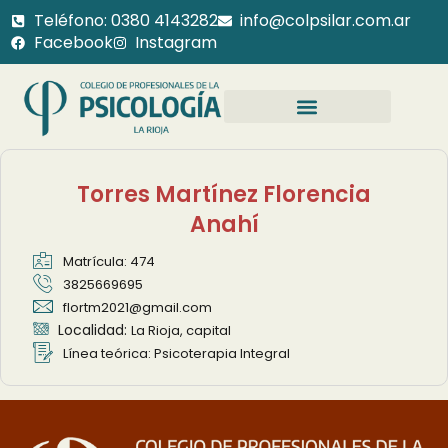
Teléfono: 0380 4143282
info@colpsilar.com.ar
Facebook
Instagram
Torres Martínez Florencia
Anahí
Matrícula: 474
3825669695
flortm2021@gmail.com
Localidad:
La Rioja, capital
Línea teórica: Psicoterapia Integral