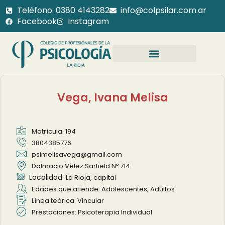
Teléfono: 0380 4143282
info@colpsilar.com.ar
Facebook
Instagram
Vega, Ivana Melisa
Matrícula: 194
3804385776
psimelisavega@gmail.com
Dalmacio Vèlez Sarfield Nº 714
Localidad:
La Rioja, capital
Edades que atiende: Adolescentes, Adultos
Línea teórica: Vincular
Prestaciones: Psicoterapia Individual